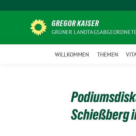
Weiter
zum
Inhalt
GREGOR KAISER
GRÜNER LANDTAGSABGEORDNETE
WILLKOMMEN
THEMEN
VIT
Podiumsdisk
Schießberg i