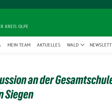
R KREIS OLPE
A
MEIN TEAM
AKTUELLES
WALD
NEWSLETT
Zeige
Untermenü
ussion an der Gesamtschul
n Siegen