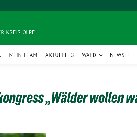
R KREIS OLPE
A
MEIN TEAM
AKTUELLES
WALD
NEWSLETT
Zeige
Untermenü
kongress „Wälder wollen 