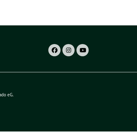
ado eG
.