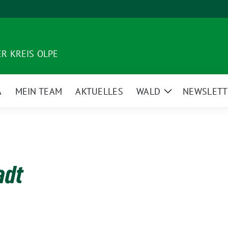
R KREIS OLPE
A
MEIN TEAM
AKTUELLES
WALD
NEWSLETT
Zeige
Untermenü
adt