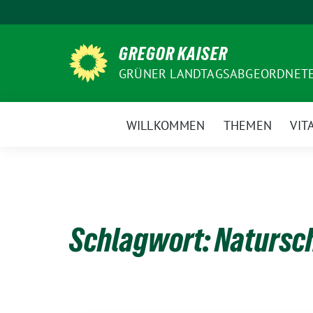
Weiter
zum
Inhalt
GREGOR KAISER
GRÜNER LANDTAGSABGEORDNETE
WILLKOMMEN
THEMEN
VIT
Schlagwort:
Natursch