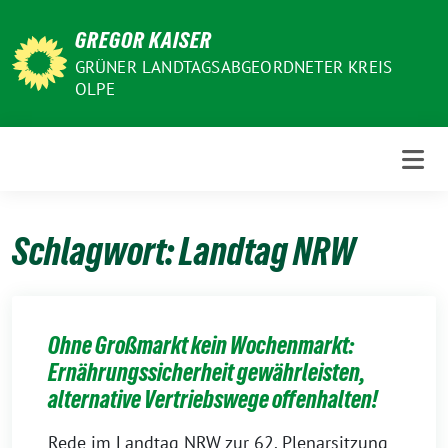
Weiter
GREGOR KAISER
zum
Inhalt
GRÜNER LANDTAGSABGEORDNETER KREIS
OLPE
Schlagwort:
Landtag NRW
Ohne Großmarkt kein Wochenmarkt:
Ernährungssicherheit gewährleisten,
alternative Vertriebswege offenhalten!
Rede im Landtag NRW zur 62. Plenarsitzung