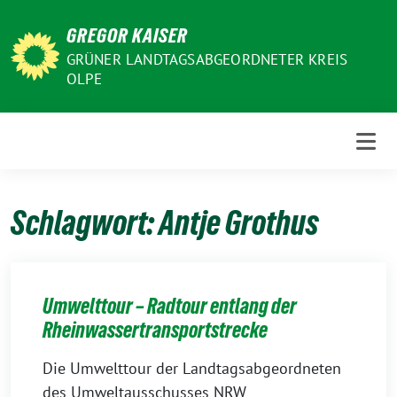
Weiter
GREGOR KAISER
zum
Inhalt
GRÜNER LANDTAGSABGEORDNETER KREIS
OLPE
Schlagwort:
Antje Grothus
Umwelttour – Radtour entlang der
Rheinwassertransportstrecke
Die Umwelttour der Landtagsabgeordneten
des Umweltausschusses NRW